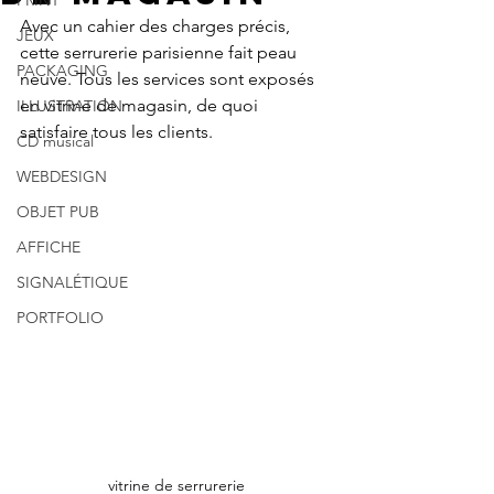
PRINT
Avec un cahier des charges précis, 
JEUX
cette serrurerie parisienne fait peau 
PACKAGING
neuve. Tous les services sont exposés 
en vitrine de magasin, de quoi 
ILLUSTRATION
satisfaire tous les clients.
CD musical
WEBDESIGN
OBJET PUB
AFFICHE
SIGNALÉTIQUE
PORTFOLIO
vitrine de serrurerie