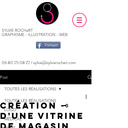
SYLVIE ROCHaRT
GRAPHISME - ILLUSTRATION - WEB
Partager
06 80 25 08 72
/
sylvie@sylvierochart.com
Post
TOUTES LES RÉALISATIONS
TOUTES LES RÉALISATIONS
Création 🗝️
LOGO
d'une vitrine
MÉDICAL
de magasin