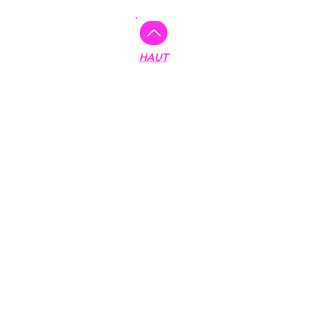
Plan du site :
HAUT
Accueil
Réalisations
Création de site
Mentions légales
RGPD & Cookies