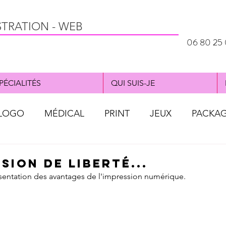
STRATION - WEB
06 80 25 
PÉCIALITÉS
QUI SUIS-JE
LOGO
MÉDICAL
PRINT
JEUX
PACKA
al
WEBDESIGN
OBJET PUB
AFFICHE
sion de liberté...
ésentation des avantages de l'impression numérique.