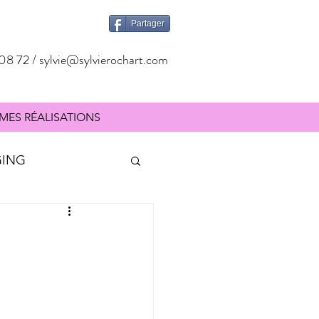
Partager
08 72 /
sylvie@sylvierochart.com
MES RÉALISATIONS
GING
SIGNALÉTIQUE