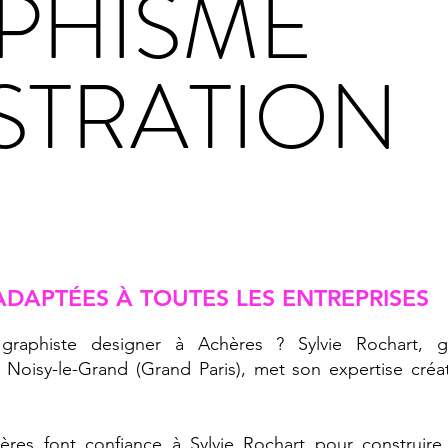
PHISME
USTRATION
ADAPTÉES À TOUTES LES ENTREPRISES
raphiste designer à Achères ? Sylvie Rochart, grap
 Noisy-le-Grand (Grand Paris), met son expertise créa
ères font confiance à Sylvie Rochart pour construi