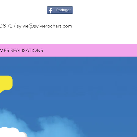
Partager
08 72 /
sylvie@sylvierochart.com
MES RÉALISATIONS