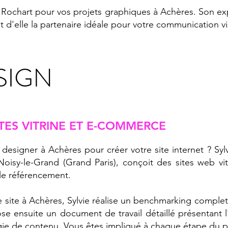
e Rochart pour vos projets graphiques à Achères. Son exp
t d'elle la partenaire idéale pour votre communication vi
SIGN
TES VITRINE ET E-COMMERCE
esigner à Achères pour créer votre site internet ? Sylv
oisy-le-Grand (Grand Paris), conçoit des sites web vi
le référencement.
e site à Achères, Sylvie réalise un benchmarking compl
e ensuite un document de travail détaillé présentant l'a
tégie de contenu. Vous êtes impliqué à chaque étape du 