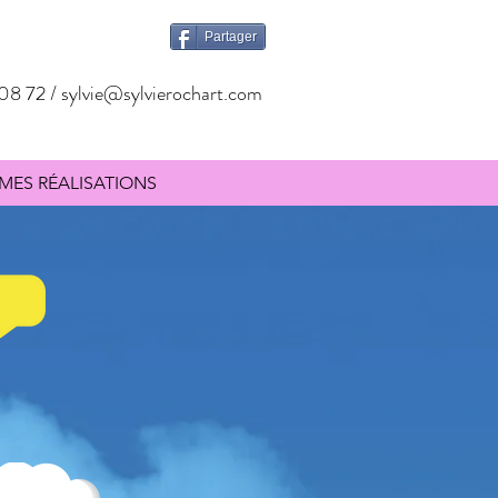
Partager
08 72 /
sylvie@sylvierochart.com
MES RÉALISATIONS