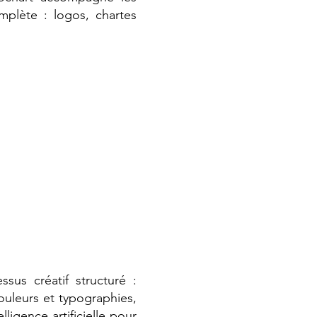
omplète : logos, chartes
ssus créatif structuré :
ouleurs et typographies,
ligence artificielle pour