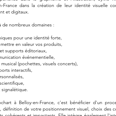
n-France dans la création de leur identité visuelle c
nt et digitaux.
d à de nombreux domaines :
iques pour une identité forte,
mettre en valeur vos produits,
et supports éditoriaux,
mmunication événementielle,
 musical (pochettes, visuels concerts),
rts interactifs,
rsonnalisés,
cientifique,
t signalétique.
Rochart à Belloy-en-France, c'est bénéficier d'un proce
 définition de votre positionnement visuel, choix des c
s cohérents et impactants. Elle intègre également l'intel