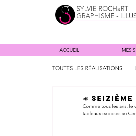
SYLVIE ROCHaRT
GRAPHISME - ILLU
ACCUEIL
MES S
TOUTES LES RÉALISATIONS
ILLUSTRATION
CD music
🎺 Seizièm
Comme tous les ans, le vi
tableaux exposés au Centr
PORTFOLIO