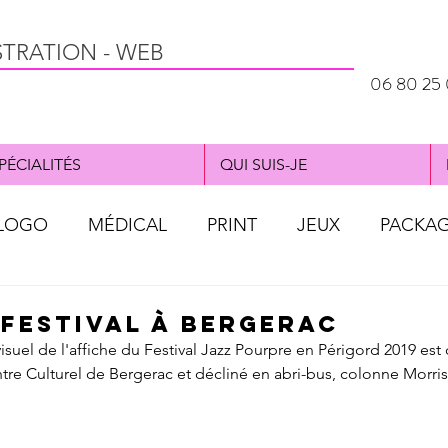
STRATION - WEB
06 80 25 
PÉCIALITÉS
QUI SUIS-JE
LOGO
MÉDICAL
PRINT
JEUX
PACKA
al
WEBDESIGN
OBJET PUB
AFFICHE
e Festival à Bergerac
suel de l'affiche du Festival Jazz Pourpre en Périgord 2019 est 
e Culturel de Bergerac et décliné en abri-bus, colonne Morris, p