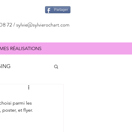
Partager
08 72 /
sylvie@sylvierochart.com
MES RÉALISATIONS
GING
SIGNALÉTIQUE
choisi parmi les 
oster, et flyer. 