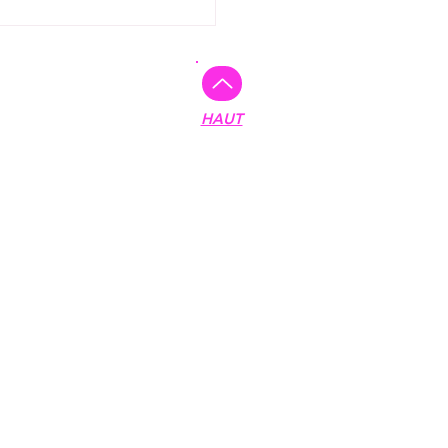
Plan du site :
HAUT
Accueil
Réalisations
Création de site
Mentions légales
RGPD & Cookies