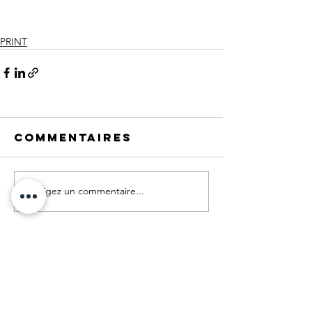
PRINT
Commentaires
Rédigez un commentaire...
Graphiste à Noisy-le-Grand.
Grand Paris.
Webdesign :
© Sylvie Rochart
+33 (0)6 80 25 08 72
© Tous les éléments publiés sur ce site