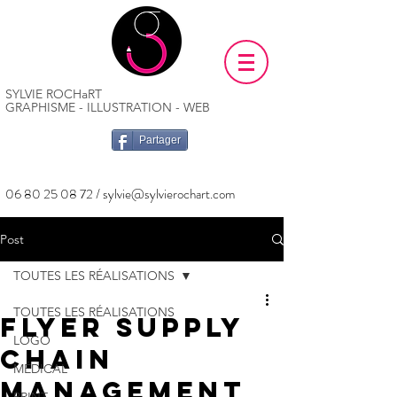
SYLVIE ROCHaRT
GRAPHISME - ILLUSTRATION - WEB
Partager
06 80 25 08 72
/
sylvie@sylvierochart.com
Post
TOUTES LES RÉALISATIONS
TOUTES LES RÉALISATIONS
Flyer Supply
LOGO
Chain
MÉDICAL
Management