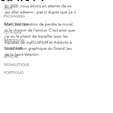
PRINT
En 2020, nous étions en attente de ce 
JEUX
qui aller advenir... pas si dupes que ça -(
PACKAGING
Mais, pas question de perdre le moral, 
ILLUSTRATION
ni le chemin de l'amour. C'est ainsi que 
CD musical
j'ai eu le plaisir de travailler avec les 
WEBDESIGN
équipes de myFUJIFILM et Addictiz à 
la réalisation graphique du Grand Jeu 
OBJET PUB
de la Saint-Valentin. 
AFFICHE
SIGNALÉTIQUE
PORTFOLIO