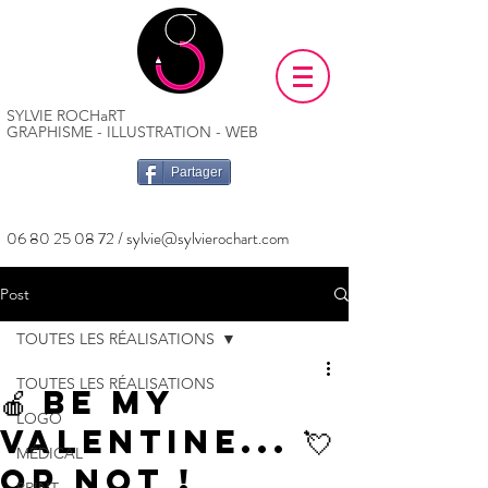
SYLVIE ROCHaRT
GRAPHISME - ILLUSTRATION - WEB
Partager
06 80 25 08 72
/
sylvie@sylvierochart.com
Post
TOUTES LES RÉALISATIONS
TOUTES LES RÉALISATIONS
🍎 Be my
LOGO
Valentine... 💘
MÉDICAL
or not !