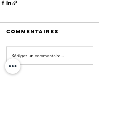
Commentaires
Rédigez un commentaire...
Graphiste à Noisy-le-Grand.
Grand Paris.
Webdesign :
© Sylvie Rochart
+33 (0)6 80 25 08 72
© Tous les éléments publiés sur ce site
sont la propriété de Sylvie Rochart
et ne peuvent être utilisés
à des fins commerciales,
ni être copiés ou modifiés.
En savoir plus sur le graphisme :