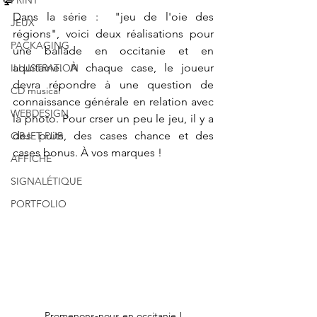
PRINT
Dans la série :  "jeu de l'oie des 
JEUX
régions", voici deux réalisations pour 
PACKAGING
une ballade en occitanie et en 
aquitaine. À chaque case, le joueur 
ILLUSTRATION
devra répondre à une question de 
CD musical
connaissance générale en relation avec 
WEBDESIGN
la photo. Pour crser un peu le jeu, il y a 
des puits, des cases chance et des 
OBJET PUB
cases bonus. À vos marques !
AFFICHE
SIGNALÉTIQUE
PORTFOLIO
Promenons-nous en occitanie !