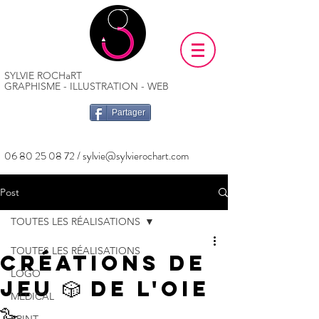
SYLVIE ROCHaRT
GRAPHISME - ILLUSTRATION - WEB
Partager
06 80 25 08 72
/
sylvie@sylvierochart.com
Post
TOUTES LES RÉALISATIONS
TOUTES LES RÉALISATIONS
Créations de
LOGO
jeu 🎲 de l'Oie
MÉDICAL
🪿