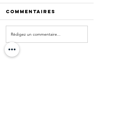
Commentaires
Rédigez un commentaire...
Graphiste à Noisy-le-Grand.
Grand Paris.
Webdesign :
© Sylvie Rochart
+33 (0)6 80 25 08 72
© Tous les éléments publiés sur ce site
sont la propriété de Sylvie Rochart
et ne peuvent être utilisés
à des fins commerciales,
ni être copiés ou modifiés.
En savoir plus sur le graphisme :
Création de logos
Conception de packaging personnalisé
Designer de plaquettes commerciales ou
institutionnelles, magazines, bulletins, brochures,