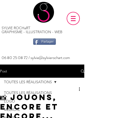
SYLVIE ROCHaRT
GRAPHISME - ILLUSTRATION - WEB
Partager
06 80 25 08 72
/
sylvie@sylvierochart.com
Post
TOUTES LES RÉALISATIONS
TOUTES LES RÉALISATIONS
📸 Jouons,
LOGO
encore et
MÉDICAL
encore...