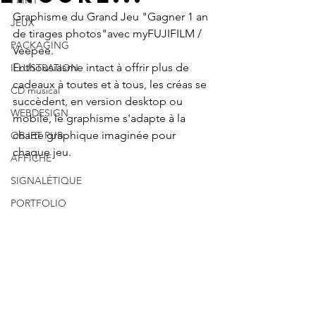
PRINT
Graphisme du Grand Jeu "Gagner 1 an 
JEUX
de tirages photos"avec myFUJIFILM / 
PACKAGING
Veepee.
Enthousiasme intact à offrir plus de 
ILLUSTRATION
cadeaux à toutes et à tous, les créas se 
CD musical
succèdent, en version desktop ou 
WEBDESIGN
mobile, le graphisme s'adapte à la 
charte graphique imaginée pour 
OBJET PUB
chaque jeu.
AFFICHE
SIGNALÉTIQUE
PORTFOLIO