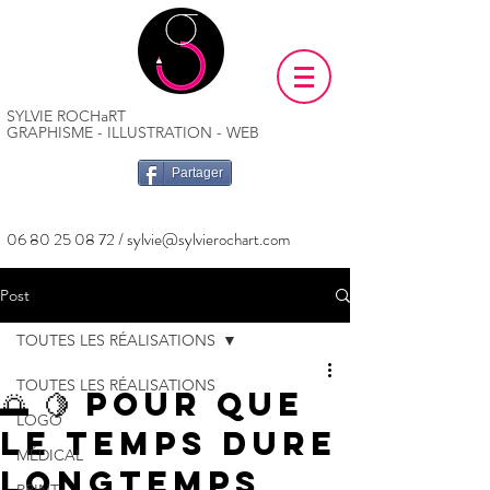
SYLVIE ROCHaRT
GRAPHISME - ILLUSTRATION - WEB
Partager
06 80 25 08 72
/
sylvie@sylvierochart.com
Post
TOUTES LES RÉALISATIONS
TOUTES LES RÉALISATIONS
🌅 🍋 Pour que
LOGO
le temps dure
MÉDICAL
longtemps