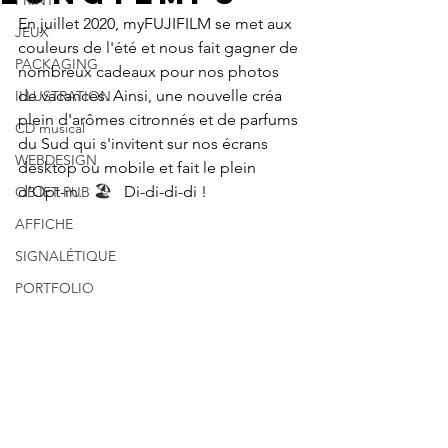
PRINT
En juillet 2020, myFUJIFILM se met aux 
JEUX
couleurs de l'été et nous fait gagner de 
PACKAGING
nombreux cadeaux pour nos photos 
de vacances. Ainsi, une nouvelle créa 
ILLUSTRATION
plein d'arômes citronnés et de parfums 
CD musical
du Sud qui s'invitent sur nos écrans 
WEBDESIGN
desktop ou mobile et fait le plein 
d'Opt-in.   
🏖   
Di-di-di-di !
OBJET PUB
AFFICHE
SIGNALÉTIQUE
PORTFOLIO