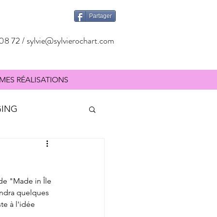
Partager
08 72 /
sylvie@sylvierochart.com
MES RÉALISATIONS
GING
SIGNALÉTIQUE
de "Made in Île 
endra quelques 
te à l'idée 