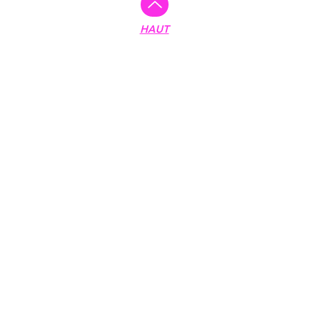
Plan du site :
HAUT
Accueil
Réalisations
Création de site
Mentions légales
RGPD & Cookies