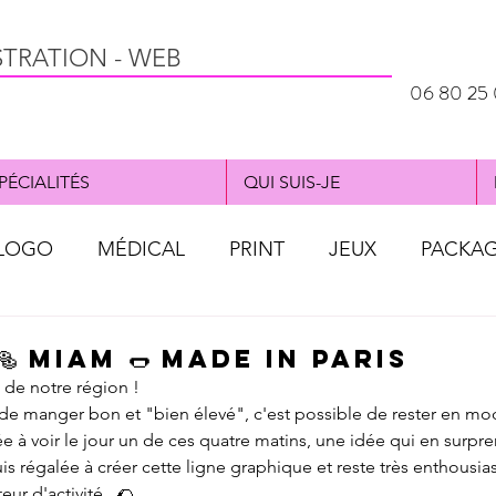
STRATION - WEB
06 80 25 
PÉCIALITÉS
QUI SUIS-JE
LOGO
MÉDICAL
PRINT
JEUX
PACKA
al
WEBDESIGN
OBJET PUB
AFFICHE
 MIAM 🌭 Made in PARIS
 de notre région !
e de manger bon et "bien élevé", c'est possible de rester en mo
ée à voir le jour un de ces quatre matins, une idée qui en surpr
uis régalée à créer cette ligne graphique et reste très enthousias
eur d'activité.  🌮