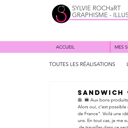
SYLVIE ROCHaRT
GRAPHISME - ILLU
ACCUEIL
MES S
TOUTES LES RÉALISATIONS
ILLUSTRATION
CD music
Sandwich 
🥞  🍔 Aux bons produits
Alors oui, c'est possibl
PORTFOLIO
de France". Voilà une id
uns. En tout cas, je me s
 de travailler dans ce sect