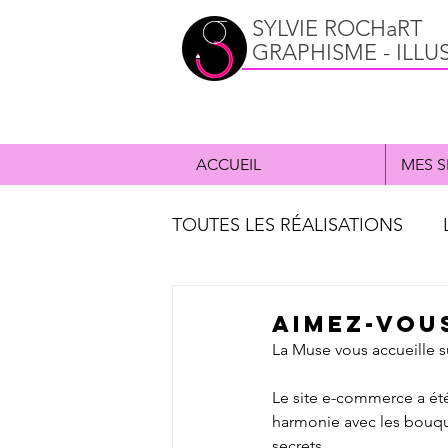
SYLVIE ROCHaRT
GRAPHISME - ILLU
ACCUEIL
MES S
TOUTES LES RÉALISATIONS
ILLUSTRATION
CD music
AIMEZ-VOUS
La Muse vous accueille sur
PORTFOLIO
Le site e-commerce a été
harmonie avec les bouque
secrets. 