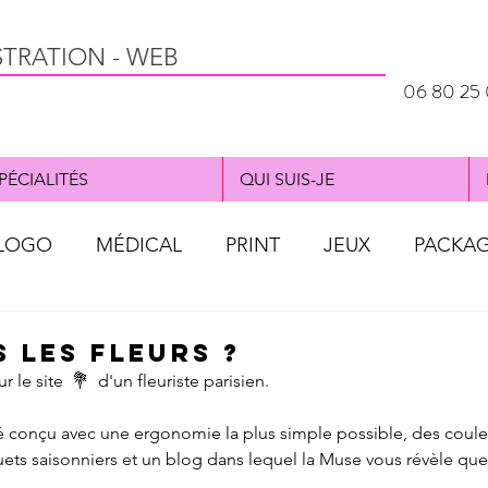
STRATION - WEB
06 80 25 
PÉCIALITÉS
QUI SUIS-JE
LOGO
MÉDICAL
PRINT
JEUX
PACKA
al
WEBDESIGN
OBJET PUB
AFFICHE
 LES FLEURS ?
 le site  💐  d'un fleuriste parisien.
 conçu avec une ergonomie la plus simple possible, des couleu
ts saisonniers et un blog dans lequel la Muse vous révèle que