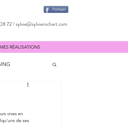
Partager
08 72 /
sylvie@sylvierochart.com
MES RÉALISATIONS
GING
SIGNALÉTIQUE
rs vives en 
lqu'uns de ses 