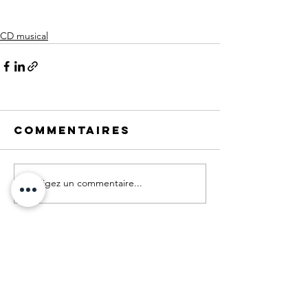
CD musical
Commentaires
Rédigez un commentaire...
Graphiste à Noisy-le-Grand.
Grand Paris.
Webdesign :
© Sylvie Rochart
+33 (0)6 80 25 08 72
© Tous les éléments publiés sur ce site