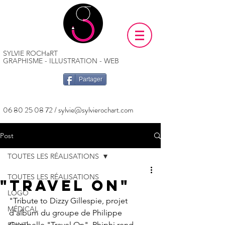
SYLVIE ROCHaRT
GRAPHISME - ILLUSTRATION - WEB
Partager
06 80 25 08 72
/
sylvie@sylvierochart.com
Post
TOUTES LES RÉALISATIONS
TOUTES LES RÉALISATIONS
"Travel On"
LOGO
"Tribute to Dizzy Gillespie, projet 
MÉDICAL
d'album du groupe de Philippe 
Combelle "Travel On". Phiphi rend 