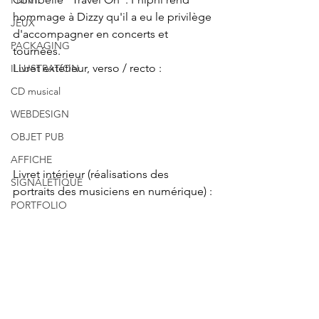
PRINT
hommage à Dizzy qu'il a eu le privilège 
JEUX
d'accompagner en concerts et 
PACKAGING
tournées.
Livret extétieur, verso / recto :
ILLUSTRATION
CD musical
WEBDESIGN
OBJET PUB
AFFICHE
Livret intérieur (réalisations des 
SIGNALÉTIQUE
portraits des musiciens en numérique) :
PORTFOLIO